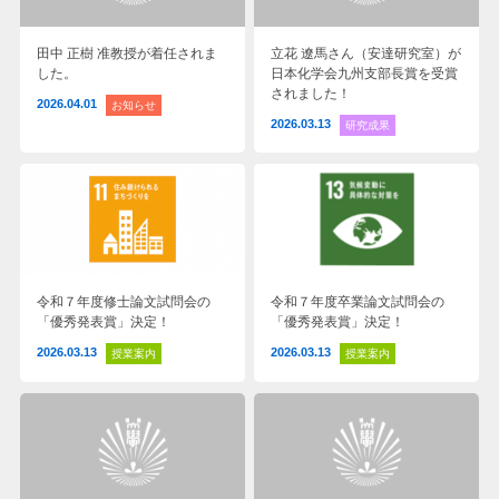
田中 正樹 准教授が着任されま
立花 遼馬さん（安達研究室）が
した。
日本化学会九州支部長賞を受賞
されました！
2026.04.01
お知らせ
2026.03.13
研究成果
令和７年度修士論文試問会の
令和７年度卒業論文試問会の
「優秀発表賞」決定！
「優秀発表賞」決定！
2026.03.13
2026.03.13
授業案内
授業案内