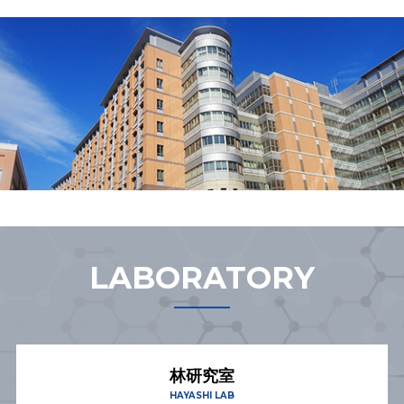
LABORATORY
林研究室
HAYASHI LAB