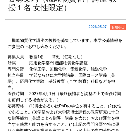
授１名 女性限定）
2026.05.07
お知らせ
機能物質化学講座の教授を募集しています。本学公募情報を
ご参照の上お申し込みください。
募集人員： 教授1名 常勤（任期なし）
所属 ： 応用化学部門 機能物質化学講座
専門分野： 化学工学、無機化学、電気化学、触媒化学
担当科目： 学部ならびに大学院講義、国際コース講義（英
語）、応用化学実験、基幹教育（全学 教育）科目などを担
当。
着任時期： 2027年4月1日（最終候補者と調整の上で着任時期
を前倒しする場合がある。）
応募資格： (1)博士あるいはPhDの学位を有すること。(2)女性
であること。(3)学部および大学院博士課程の教育研究に十分
な指導能力（英語による指導・講義 を含む）および運営を担
当する熱意と能力を有すること。(4)上記の専門分野で特に優
れた先導的な研究業績を有すること。(5)上記の専門分野のみ