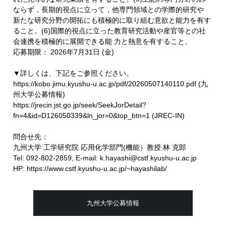
ならず，長期的視点に立って，他専門領域との学際的研究や
新たな研究分野の開拓にも積極的に取り組む意欲と能力を有す
ること。(6)国際的視点に立った教育研究活動や産官等との社
会連携を積極的に展開できる能 力と熱意を有すること。
応募期限： 2026年7月31日 (金)
▼詳しくは、下記をご参照ください。
https://kobo.jimu.kyushu-u.ac.jp/pdf/20260507140110.pdf (九
州大学公募情報)
https://jrecin.jst.go.jp/seek/SeekJorDetail?
fn=4&id=D126050339&ln_jor=0&top_btn=1 (JREC-IN)
問合せ先：
九州大学 工学研究院 応用化学部門(機能）教授 林 克郎
Tel: 092-802-2859, E-mail: k.hayashi@cstf.kyushu-u.ac.jp
HP: https://www.cstf.kyushu-u.ac.jp/~hayashilab/
九州大学公募情報