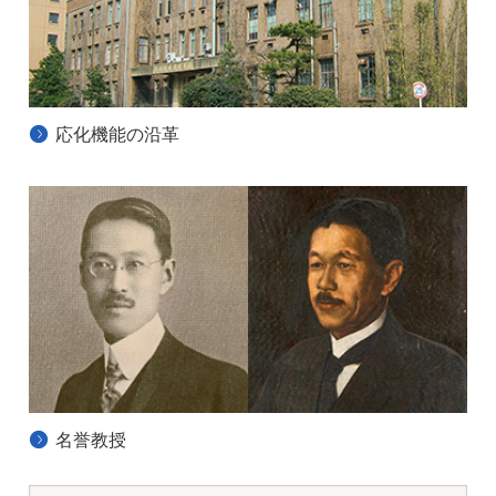
卒業までの4年間
就職状況
応化機能の沿革
名誉教授
九州大学親和会
九州大学 工学部
応用化学科 機能物質化学コース
応化機能