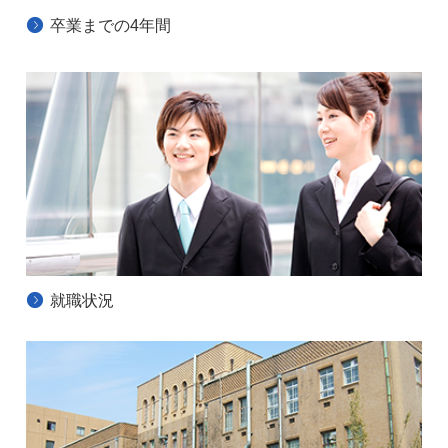
卒業までの4年間
就職状況
応化機能の沿革
名誉教授
九州大学親和会
応化機能について
応化機能にようこそ