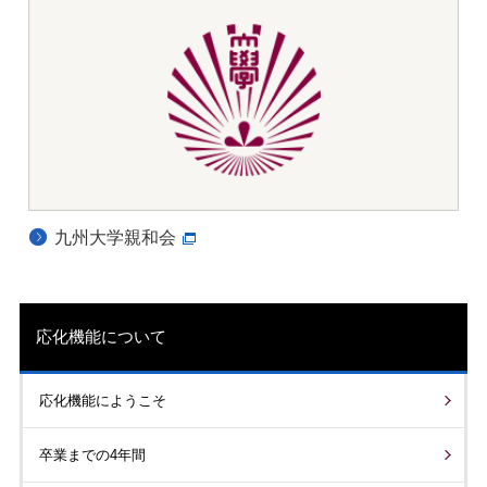
学年暦
講義資料
授業案内
リンク
応化機能について
教育
教員一覧
研究室紹介
入試情報
COPYRIGHT © DEPARTMENT OF APPLIED CHEMISTRY, KYUSHU
UNIV. ALL RIGHTS RESERVED.