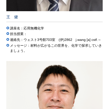
王 健
講座名：応用無機化学
担当授業：
連絡先：ウェスト3号館703室 (伊)2862 j.wang [a] cstf.～
メッセージ：材料が広がるこの世界を、化学で探求していき
ましょう。