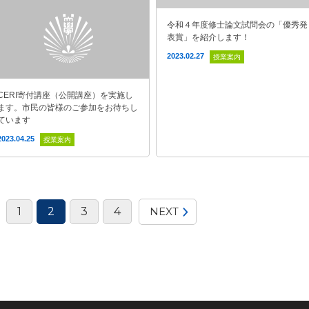
令和４年度修士論文試問会の「優秀発
表賞」を紹介します！
2023.02.27
授業案内
CERI寄付講座（公開講座）を実施し
ます。市民の皆様のご参加をお待ちし
ています
2023.04.25
授業案内
1
2
3
4
NEXT