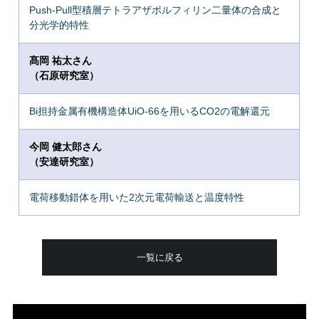
Push-Pull型積層テトラアザポルフィリン二量体の合成と
分光学的特性
髙岡 祐太さん
（石原研究室）
Bi担持金属有機構造体UiO-66を用いるCO2の電解還元
今岡 健太郎さん
（安達研究室）
電荷移動錯体を用いた2次元電荷輸送と温度特性
一覧に戻る