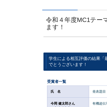
令和４年度MC1テー
ます！
学生による相互評価の結果「
でとうございます！
受賞者一覧
氏 名
発表題目
今岡 健太郎さん
有機超伝