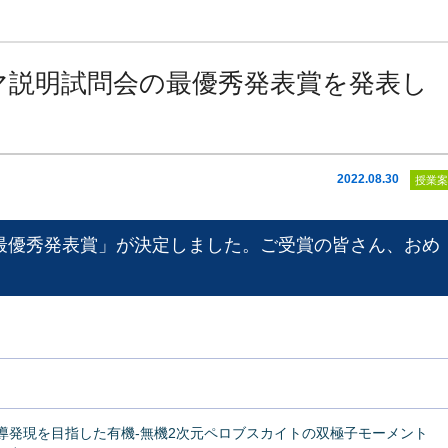
マ説明試問会の最優秀発表賞を発表し
2022.08.30
授業案
最優秀発表賞」が決定しました。ご受賞の皆さん、おめ
導発現を目指した有機-無機2次元ペロブスカイトの双極子モーメント