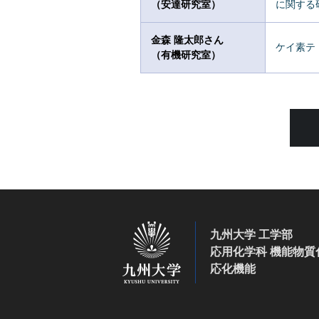
（安達研究室）
に関する
金森 隆太郎さん
ケイ素テ
（有機研究室）
九州大学 工学部
応用化学科 機能物質
応化機能