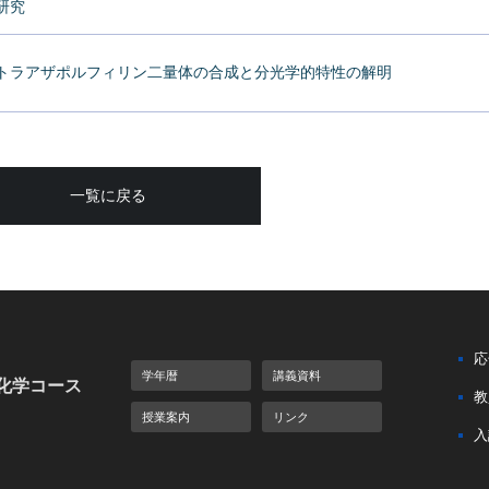
研究
トラアザポルフィリン二量体の合成と分光学的特性の解明
一覧に戻る
応
学年暦
講義資料
化学コース
教
授業案内
リンク
入