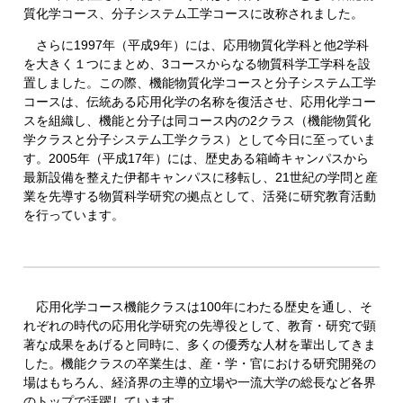
質化学コース、分子システム工学コースに改称されました。
さらに1997年（平成9年）には、応用物質化学科と他2学科
を大きく１つにまとめ、3コースからなる物質科学工学科を設
置しました。この際、機能物質化学コースと分子システム工学
コースは、伝統ある応用化学の名称を復活させ、応用化学コー
スを組織し、機能と分子は同コース内の2クラス（機能物質化
学クラスと分子システム工学クラス）として今日に至っていま
す。2005年（平成17年）には、歴史ある箱崎キャンパスから
最新設備を整えた伊都キャンパスに移転し、21世紀の学問と産
業を先導する物質科学研究の拠点として、活発に研究教育活動
を行っています。
応用化学コース機能クラスは100年にわたる歴史を通し、そ
れぞれの時代の応用化学研究の先導役として、教育・研究で顕
著な成果をあげると同時に、多くの優秀な人材を輩出してきま
した。機能クラスの卒業生は、産・学・官における研究開発の
場はもちろん、経済界の主導的立場や一流大学の総長など各界
のトップで活躍しています。