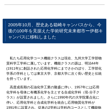
2005年10月、歴史ある箱崎キャンパスから、今
後の100年を見据えた学術研究未来都市ー伊都キ
ャンパスに移転しました
私たち応用化学コース機能クラスは現在、九州大学工学部物
質科学工学科に属しています。機能クラスの源は、明治44年
(1911年)に創設された応用化学科にまでさかのぼり、工学部化
学系の学科としては東京大学、京都大学に次ぐ長い歴史と伝統
を持っています。
高度成長期の石油化学工業の隆盛に伴い、1957年には応用
化学科を母体に有機系化学を主とする合成化学科（現-分子ク
ラス）が設置されました。さらに1990年代の大学院重点化に
伴い、応用化学科と合成化学科を統合し応用物質化学科が
1991年に設置され、従来の2学科は学科内コースとして機能物