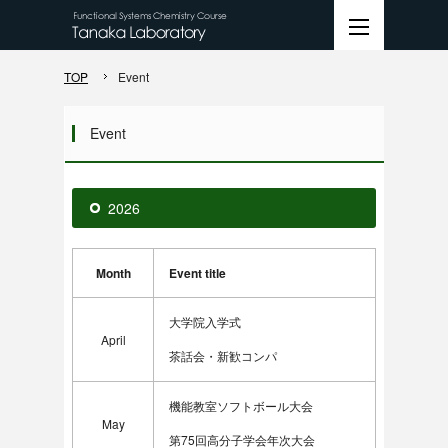
TOP
Event
Event
2026
Month
Event title
大学院入学式
April
茶話会・新歓コンパ
機能教室ソフトボール大会
May
第75回高分子学会年次大会