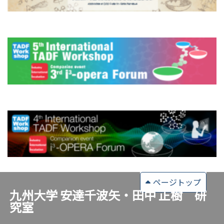
ページトップ
九州大学 安達千波矢・田中 正樹 研
究室