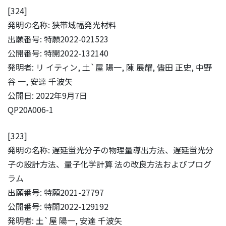
[324]
発明の名称: 狭帯域幅発光材料
出願番号: 特願2022-021523
公開番号: 特開2022-132140
発明者: リ イティン, 土`屋 陽一, 陳 展耀, 儘田 正史, 中野
谷 一, 安達 千波矢
公開日: 2022年9月7日
QP20A006-1
[323]
発明の名称: 遅延蛍光分子の物理量導出方法、遅延蛍光分
子の設計方法、量子化学計算 法の改良方法およびプログ
ラム
出願番号: 特願2021-27797
公開番号: 特開2022-129192
発明者: 土`屋 陽一, 安達 千波矢