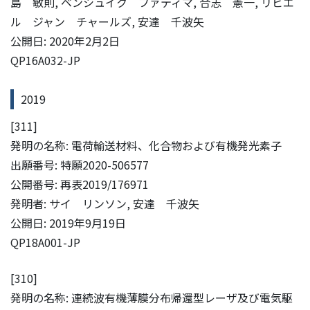
島 敏則, ベンシュイク ファティマ, 合志 憲一, リビエ
ル ジャン チャールズ, 安達 千波矢
公開日: 2020年2月2日
QP16A032-JP
2019
[311]
発明の名称: 電荷輸送材料、化合物および有機発光素子
出願番号: 特願2020-506577
公開番号: 再表2019/176971
発明者: サイ リンソン, 安達 千波矢
公開日: 2019年9月19日
QP18A001-JP
[310]
発明の名称: 連続波有機薄膜分布帰還型レーザ及び電気駆