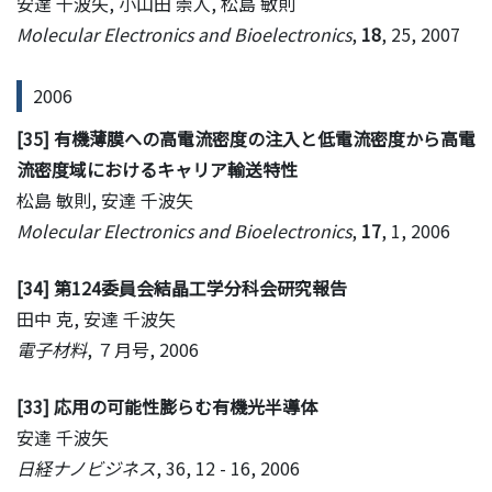
安達 千波矢, 小山田 崇人, 松島 敏則
Molecular Electronics and Bioelectronics
,
18
, 25, 2007
2006
[35] 有機薄膜への高電流密度の注入と低電流密度から高電
流密度域におけるキャリア輸送特性
松島 敏則, 安達 千波矢
Molecular Electronics and Bioelectronics
,
17
, 1, 2006
[34] 第124委員会結晶工学分科会研究報告
田中 克, 安達 千波矢
電子材料
, ７月号, 2006
[33] 応用の可能性膨らむ有機光半導体
安達 千波矢
日経ナノビジネス
, 36, 12 - 16, 2006