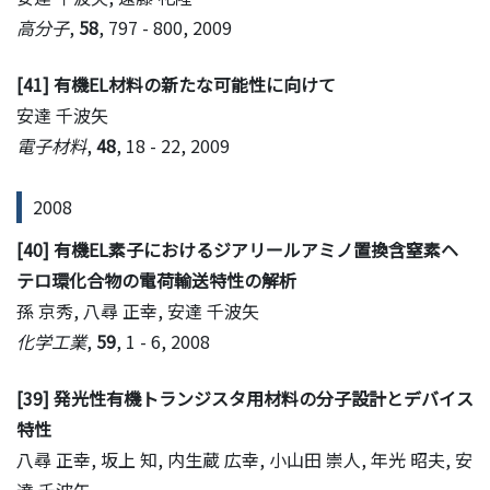
高分子
,
58
, 797 - 800, 2009
[41] 有機EL材料の新たな可能性に向けて
安達 千波矢
電子材料
,
48
, 18 - 22, 2009
2008
[40] 有機EL素子におけるジアリールアミノ置換含窒素ヘ
テロ環化合物の電荷輸送特性の解析
孫 京秀, 八尋 正幸, 安達 千波矢
化学工業
,
59
, 1 - 6, 2008
[39] 発光性有機トランジスタ用材料の分子設計とデバイス
特性
八尋 正幸, 坂上 知, 内生蔵 広幸, 小山田 崇人, 年光 昭夫, 安
達 千波矢