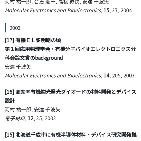
河村 祐一郎, 合志 憲一, 高橋 教悦, 安達 千波矢
Molecular Electronics and Bioelectronics
,
15
, 37, 2004
2003
[17] 有機ＥＬ黎明期の頃
第１回応用物理学会・有機分子バイオエレクトロニクス分
科会論文賞のbackground
安達 千波矢
Molecular Electronics and Bioelectronics
,
14
, 205, 2003
[16] 高効率有機燐光発光ダイオードの材料開発とデバイス
設計
河村 祐一郎, 安達 千波矢
電子材料
,
12
, 35, 2003
[15] 北海道千歳市に有機半導体材料・デバイス研究開発拠