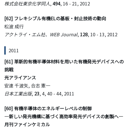
株式会社東京化学同人
,
494
, 16 - 21, 2012
[62] フレキシブル有機ELの基板・封止技術の動向
松波 成行
アクトライ・エム社、WEB Journal
,
128
, 10 - 13, 2012
2011
[61] 革新的有機半導体材料を用いた有機発光デバイスへの
挑戦
光アライアンス
安達 千波矢, 合志 憲一
日本工業出版
,
23
, 4, 40 - 44, 2011
[60] 有機半導体のエネルギーレベルの制御
―新しい発光機構に基づく高効率発光デバイスの創製へ―
月刊ファインケミカル