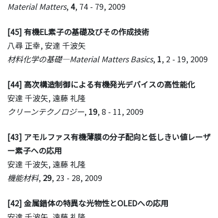
Material Matters
,
4
, 74 - 79, 2009
[45] 有機EL素子の基礎及びその作成技術
八尋 正幸, 安達 千波矢
材料化学の基礎―Material Matters Basics
,
1
, 2 - 19, 2009
[44] 高次構造制御による有機発光デバイスの高性能化
安達 千波矢, 遠藤 礼隆
クリーンテクノロジー
,
19
, 8 - 11, 2009
[43] アモルファス有機薄膜の分子配向と低しきい値レーザ
ー素子への応用
安達 千波矢, 遠藤 礼隆
機能材料
,
29
, 23 - 28, 2009
[42] 金属錯体の特異な光物性とOLEDへの応用
安達 千波矢, 遠藤 礼隆