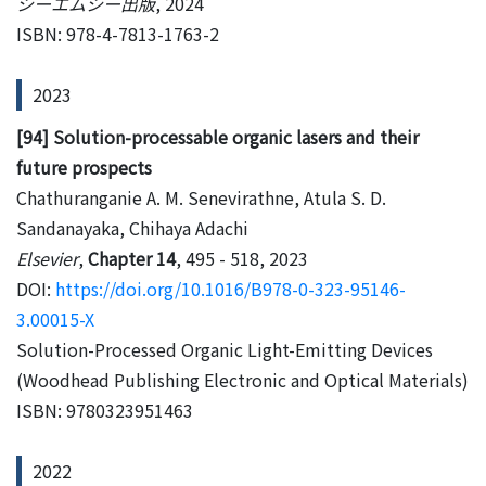
シーエムシー出版
, 2024
ISBN: 978-4-7813-1763-2
2023
[94] Solution-processable organic lasers and their
future prospects
Chathuranganie A. M. Senevirathne, Atula S. D.
Sandanayaka, Chihaya Adachi
Elsevier
,
Chapter 14
, 495 - 518, 2023
DOI:
https://doi.org/10.1016/B978-0-323-95146-
3.00015-X
Solution-Processed Organic Light-Emitting Devices
(Woodhead Publishing Electronic and Optical Materials)
ISBN: 9780323951463
2022