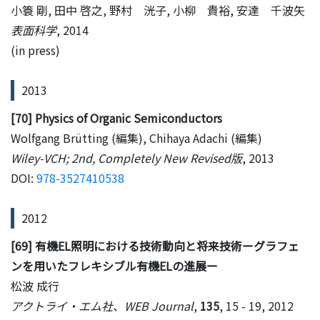
小簑 剛, 田中 啓之, 野村 洸子, 小柳 貴裕, 安達 千波矢
表面科学
, 2014
(in press)
2013
[70] Physics of Organic Semiconductors
Wolfgang Brütting (編集), Chihaya Adachi (編集)
Wiley-VCH; 2nd, Completely New Revised版
, 2013
DOI:
978-3527410538
2012
[69] 有機EL照明における技術動向と将来技術ーグラフェ
ンを用いたフレキシブル有機ELの進展ー
松波 成行
アクトライ・エム社、WEB Journal
,
135
, 15 - 19, 2012