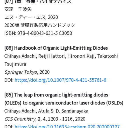
[87] 7章 有機・バイオデバイス
安達 千波矢
エヌ・ティー・エス
, 2020
2020版 薄膜作製応用ハンドブック
ISBN: 978-4-86043-631-5 C3058
[86] Handbook of Organic Light-Emitting Diodes
Chihaya Adachi, Reiji Hattori, Hironori Kaji, Takatoshi
Tsujimura
Springer Tokyo
, 2020
DOI:
https://doi.org/10.1007/978-4-431-55761-6
[85] The leap from organic light-emitting diodes
(OLEDs) to organic semiconductor laser diodes (OSLDs)
Chihaya Adachi, Atula S. D. Sandanayaka
CCS Chemistry
,
2
, 4, 1203 - 1216, 2020
DOI:
https://doi.org/10.31635/ccschem.020.202000327