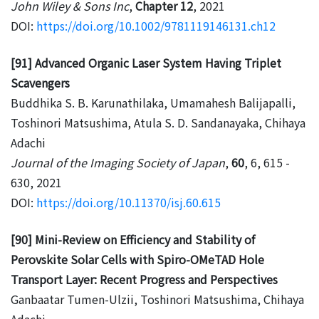
John Wiley & Sons Inc
,
Chapter 12
, 2021
DOI:
https://doi.org/10.1002/9781119146131.ch12
[91] Advanced Organic Laser System Having Triplet
Scavengers
Buddhika S. B. Karunathilaka, Umamahesh Balijapalli,
Toshinori Matsushima, Atula S. D. Sandanayaka, Chihaya
Adachi
Journal of the Imaging Society of Japan
,
60
, 6, 615 -
630, 2021
DOI:
https://doi.org/10.11370/isj.60.615
[90] Mini-Review on Efficiency and Stability of
Perovskite Solar Cells with Spiro-OMeTAD Hole
Transport Layer: Recent Progress and Perspectives
Ganbaatar Tumen-Ulzii, Toshinori Matsushima, Chihaya
Adachi