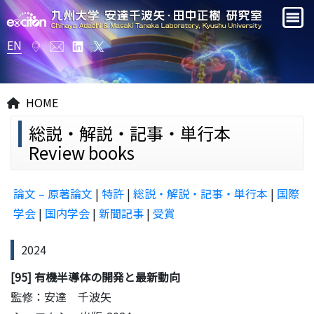
EN
HOME
総説・解説・記事・単行本
Review books
論文 – 原著論文
|
特許
|
総説・解説・記事・単行本
|
国際
学会
|
国内学会
|
新聞記事
|
受賞
2024
[95] 有機半導体の開発と最新動向
監修：安達 千波矢