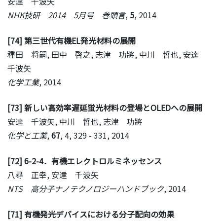
安達 千波矢
NHK技研 2014 5月号 巻頭言
,
5
, 2014
[74] 第三世代有機EL発光材料の展開
種田 将嗣, 田中 啓之, 志津 功將, 中川 哲也, 安達
千波矢
化学工業
, 2014
[73] 新しい高効率遅延蛍光材料の登場とOLEDへの展開
安達 千波矢, 中川 哲也, 志津 功將
化学と工業
,
67
, 4, 329 - 331, 2014
[72] 6-2-4．有機エレクトロルミネッセンス
八尋 正幸, 安達 千波矢
NTS 高分子ナノテクノロジーハンドブック
, 2014
[71] 有機発光デバイスにおける分子配向の効果