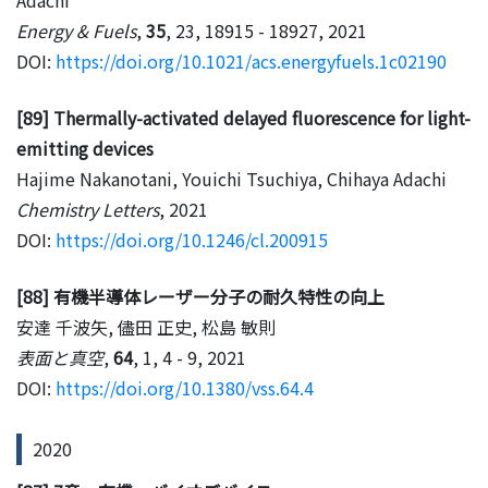
Energy & Fuels
,
35
, 23, 18915 - 18927, 2021
DOI:
https://doi.org/10.1021/acs.energyfuels.1c02190
[89] Thermally-activated delayed fluorescence for light-
emitting devices
Hajime Nakanotani, Youichi Tsuchiya, Chihaya Adachi
Chemistry Letters
, 2021
DOI:
https://doi.org/10.1246/cl.200915
[88] 有機半導体レーザー分子の耐久特性の向上
安達 千波矢, 儘田 正史, 松島 敏則
表面と真空
,
64
, 1, 4 - 9, 2021
DOI:
https://doi.org/10.1380/vss.64.4
2020