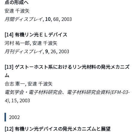
点の形成へ
安達 千波矢
月間ディスプレイ
,
10
, 68, 2003
[14] 有機リン光ＥＬデバイス
河村 祐一郎, 安達 千波矢
月刊ディスプレイ
,
9
, 26, 2003
[13] ゲスト－ホスト系におけるリン光材料の発光メカニズ
ム
合志 憲一, 安達 千波矢
電気学会・電子材料研究会、電子材料研究会資料(EFM-03-
4)
, 15, 2003
2002
[12] 有機リン光デバイスの発光メカニズムと展望