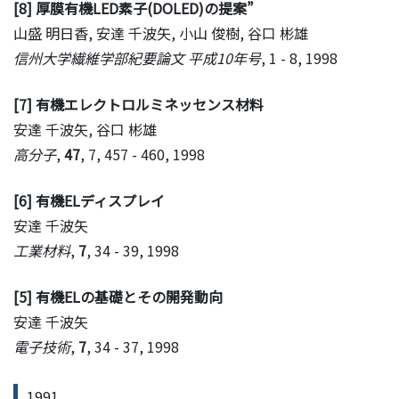
[8] 厚膜有機LED素子(DOLED)の提案”
山盛 明日香, 安達 千波矢, 小山 俊樹, 谷口 彬雄
信州大学繊維学部紀要論文 平成10年号
, 1 - 8, 1998
[7] 有機エレクトロルミネッセンス材料
安達 千波矢, 谷口 彬雄
高分子
,
47
, 7, 457 - 460, 1998
[6] 有機ELディスプレイ
安達 千波矢
工業材料
,
7
, 34 - 39, 1998
[5] 有機ELの基礎とその開発動向
安達 千波矢
電子技術
,
7
, 34 - 37, 1998
1991