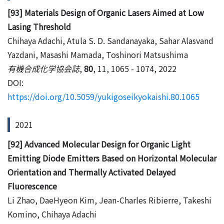
[93] Materials Design of Organic Lasers Aimed at Low
Lasing Threshold
Chihaya Adachi, Atula S. D. Sandanayaka, Sahar Alasvand
Yazdani, Masashi Mamada, Toshinori Matsushima
有機合成化学協会誌
,
80
, 11, 1065 - 1074, 2022
DOI:
https://doi.org/10.5059/yukigoseikyokaishi.80.1065
2021
[92] Advanced Molecular Design for Organic Light
Emitting Diode Emitters Based on Horizontal Molecular
Orientation and Thermally Activated Delayed
Fluorescence
Li Zhao, DaeHyeon Kim, Jean-Charles Ribierre, Takeshi
Komino, Chihaya Adachi