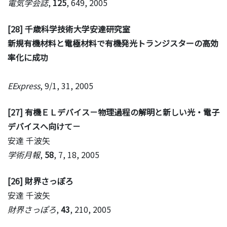
電気学会誌
,
125
, 649, 2005
[28] 千歳科学技術大学安達研究室
新規有機材料と電極材料で有機発光トランジスターの高効
率化に成功
EExpress
, 9/1, 31, 2005
[27] 有機ＥＬデバイス－物理過程の解明と新しい光・電子
デバイスへ向けて－
安達 千波矢
学術月報
,
58
, 7, 18, 2005
[26] 財界さっぽろ
安達 千波矢
財界さっぽろ
,
43
, 210, 2005