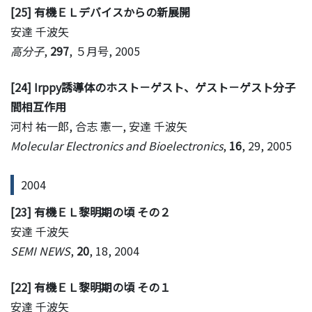
[25] 有機ＥＬデバイスからの新展開
安達 千波矢
高分子
,
297
, ５月号, 2005
[24] Irppy誘導体のホスト－ゲスト、ゲスト－ゲスト分子
間相互作用
河村 祐一郎, 合志 憲一, 安達 千波矢
Molecular Electronics and Bioelectronics
,
16
, 29, 2005
2004
[23] 有機ＥＬ黎明期の頃 その２
安達 千波矢
SEMI NEWS
,
20
, 18, 2004
[22] 有機ＥＬ黎明期の頃 その１
安達 千波矢