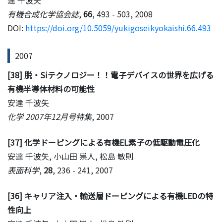
有機合成化学協会誌
,
66
, 493 - 503, 2008
DOI:
https://doi.org/10.5059/yukigoseikyokaishi.66.493
2007
[38] 脱・Siテクノロジー！！電子デバイスの世界を広げる
有機半導体材料の可能性
安達 千波矢
化学 2007年12月号特集
, 2007
[37] 化学ドーピングによる有機EL素子の低駆動電圧化
安達 千波矢, 小山田 祟人, 松島 敏則
表面科学
,
28
, 236 - 241, 2007
[36] キャリア注入・輸送層ドーピングによる有機LEDの特
性向上