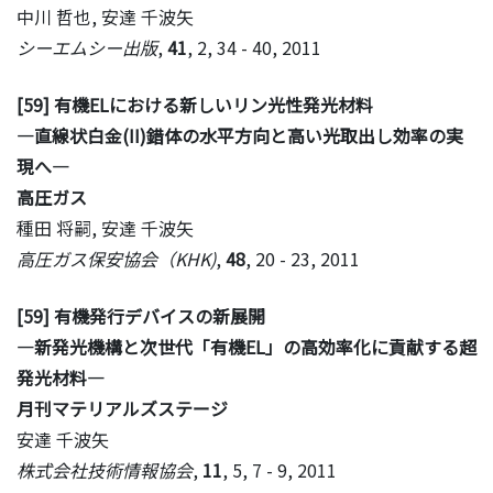
中川 哲也, 安達 千波矢
シーエムシー出版
,
41
, 2, 34 - 40, 2011
[59] 有機ELにおける新しいリン光性発光材料
―直線状白金(II)錯体の水平方向と高い光取出し効率の実
現へ―
高圧ガス
種田 将嗣, 安達 千波矢
高圧ガス保安協会（KHK)
,
48
, 20 - 23, 2011
[59] 有機発行デバイスの新展開
―新発光機構と次世代「有機EL」の高効率化に貢献する超
発光材料―
月刊マテリアルズステージ
安達 千波矢
株式会社技術情報協会
,
11
, 5, 7 - 9, 2011