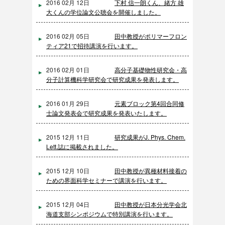
2016 02月 12日
下村 信一朗くん、緒方 雄
大くんの学位論文公聴会を開催しました。
2016 02月 05日
田中教授がポリマーフロン
ティア21で招待講演を行います。
2016 02月 01日
高分子基礎物性研究会・高
分子計算機科学研究会で研究成果を発表します。
2016 01月 29日
元素ブロック第4回合同修
士論文発表会で研究成果を発表いたします。
2015 12月 11日
研究成果がJ. Phys. Chem.
Lett.誌に掲載されました。
2015 12月 10日
田中教授が異種材料接着の
ための界面科学セミナーで講演を行います。
2015 12月 04日
田中教授が日本分光学会北
海道支部シンポジウムで特別講演を行います。