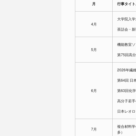
月
行事タイト
大学院入学
4月
茶話会・新
機能教室ソ
5月
第75回高
2026年
第64回 
6月
第63回化
高分子若手
日本レオロジ
複合材料学会US-
7月
多）