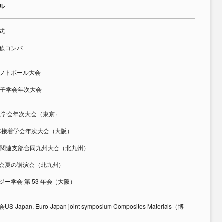
ル
式
歓コンパ
フトボール大会
分子学会年次大会
繊維学会年次大会（東京）
日本接着学会年次大会（大阪）
学関連支部合同九州大会（北九州）
会夏の講演会（北九州）
ー学会 第 53 年会（大阪）
Japan, Euro-Japan joint symposium Composites Materials（博