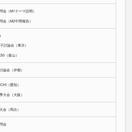
問会（M1テーマ説明）
問会（M2中間報告）
6
分子討論会（東京）
SK50（釜山）
討論会（伊都）
 AICHI（愛知）
季大会（大阪）
大会（馬出）
問会