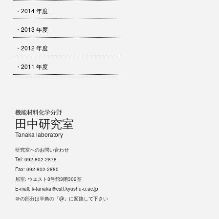
・2014 年度
・2013 年度
・2012 年度
・2011 年度
機能材料化学分野
田中研究室
Tanaka laboratory
研究室へのお問い合わせ
Tel: 092-802-2878
Fax: 092-802-2880
居室: ウエスト3号館3階302室
E-mail: k-tanaka＠cstf.kyushu-u.ac.jp
＠の部分は半角の「@」に変換して下さい