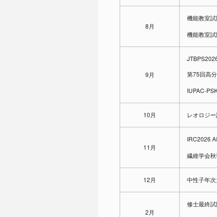
機能教室試
8月
機能教室試
JTBPS202
第75回高
9月
IUPAC-P
10月
レオロジー
IRC2026
11月
繊維学会秋
12月
中性子年次
修士最終試
2月