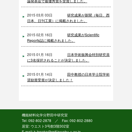
論発表会で最優秀賞を受賞しました。
2015 03月 03日
研究成果が新聞（毎日、西
日本、日刊工業）に掲載されました。
2015 02月 16日
研究成果がScientific
Reports誌に掲載されました。
2015 01月 16日
日本学術振興会特別研究員
に3名採択されることが決定しました。
2015 01月 14日
田中教授の日本学士院学術
奨励賞受賞が決定しました！
機能材料化学分野田中研究室
Tel: 092-802-2878 ／ Fax: 092-802-2880
居室: ウエスト3号館3階302室
E-mail: k-tanaka@cstf.kyushu-u.ac.jp