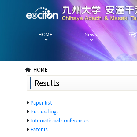
HOME
News
研
HOME
Results
Paper list
Proceedings
International conferences
Patents