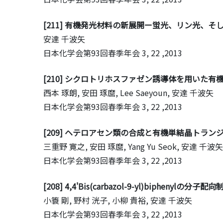
[211] 有機発光材料の新展開ー蛍光、リン光、そし
安達 千波矢
日本化学会第93回春季年会
3, 22 ,2013
[210] シクロトリホスファゼン誘導体を用いた有
西本 琢朗, 安田 琢麿, Lee Saeyoun, 安達 千波矢
日本化学会第93回春季年会
3, 22 ,2013
[209] ヘテロアセン類の合成と有機単結晶トラン
三重野 寛之, 安田 琢麿, Yang Yu Seok, 安達 千波矢
日本化学会第93回春季年会
3, 22 ,2013
[208] 4,4'Bis(carbazol-9-yl)bip
小簑 剛, 野村 洸子, 小柳 貴裕, 安達 千波矢
日本化学会第93回春季年会
3, 22 ,2013