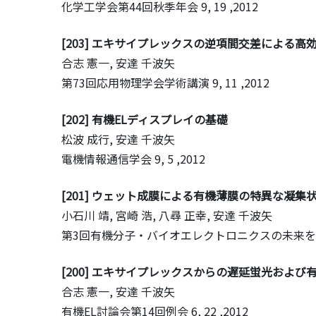
化学工学会第44回秋季年会
9, 19 ,2012
[203] エキサイプレックスの逆項間交差による高
合志 憲一, 安達 千波矢
第73回応用物理学会学術講演
9, 11 ,2012
[202] 有機ELディスプレイの基礎
松波 成行, 安達 千波矢
電機情報通信学会
9, 5 ,2012
[201] ウェット成膜による有機薄膜の特異な凝集
小石川 靖, 宮崎 浩, 八尋 正幸, 安達 千波矢
第3回有機分子・バイオエレクトロニクスの未来
[200] エキサイプレックスからの遅延蛍光および
合志 憲一, 安達 千波矢
有機EL討論会第14回例会
6, 22 ,2012