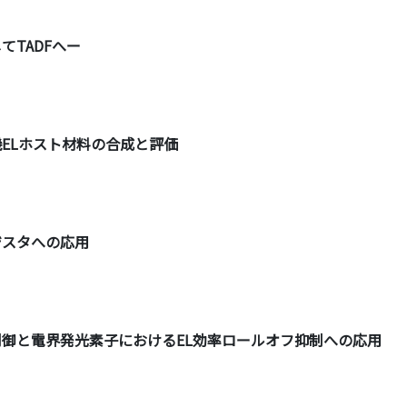
てTADFへー
機ELホスト材料の合成と評価
ジスタへの応用
henylの分子配向制御と電界発光素子におけるEL効率ロールオフ抑制への応用