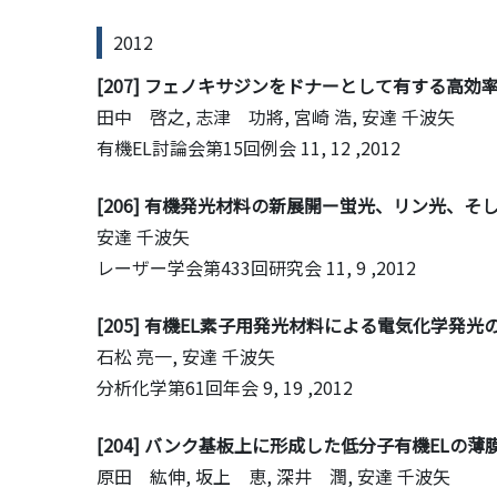
2012
[207] フェノキサジンをドナーとして有する高効
田中 啓之, 志津 功將, 宮崎 浩, 安達 千波矢
有機EL討論会第15回例会
11, 12 ,2012
[206] 有機発光材料の新展開ー蛍光、リン光、そし
安達 千波矢
レーザー学会第433回研究会
11, 9 ,2012
[205] 有機EL素子用発光材料による電気化学発
石松 亮一, 安達 千波矢
分析化学第61回年会
9, 19 ,2012
[204] バンク基板上に形成した低分子有機ELの
原田 紘伸, 坂上 恵, 深井 潤, 安達 千波矢