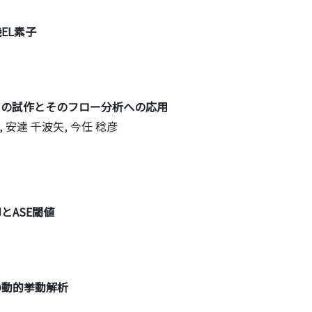
EL素子
ードの試作とそのフロー分析への応用
, 安達 千波矢, 今任 稔彦
とASE閾値
の動的挙動解析