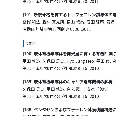
第72回応用物理学会学術講演
8, 30 ,2011
[191] 新規骨格を有するトリフェニレン誘導体の
富樫 和法, 野村 真太朗, 横山 紀昌, 安田 琢麿, 安
有機EL討論会第12回例会
6, 30 ,2011
2010
[190] 液体有機半導体を発光層に有する有機EL
平田 修造, 久保田 是史, Hyo Jung Heo, 平田 修
第71回応用物理学会学術講演
9, 16 ,2010
[189] 液体有機半導体のキャリア電導機構の解析
久保田 是史, 平田 修造, 合志 憲一, 安達 千波矢
第71回応用物理学会学術講演
9, 16 ,2010
[188] ペンタセンおよびフラーレン薄膜積層構