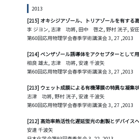
2013
[215] オキシジアゾール、トリアゾールを有す
李 ジヨン, 志津 功將, 田中 啓之, 野村 洸子, 安田
第60回応用物理学会春季学術講演会
3, 27 ,2013
[214] ベンザゾール誘導体をアクセプターとして用
相良 雄太, 志津 功將, 安達 千波矢
第60回応用物理学会春季学術講演会
3, 27 ,2013
[213] ウェット成膜による有機薄膜の特異な凝集
志津 功將, 野村 洸子, 安達 千波矢
第60回応用物理学会春季学術講演会
3, 27 ,2013
[212] 高効率熱活性化遅延蛍光の創製とデバイス
安達 千波矢
日本化学会第93回春季年会
3, 22 ,2013