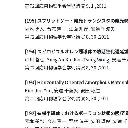
第72回応用物理学会学術講演
9, 1 ,2011
[195] スプリットゲート発光トランジスタの発
垣添 勇人, 合志 憲一, 江面 知彦, 安達 千波矢
第72回応用物理学会学術講演
8, 30 ,2011
[194] スピロビフルオレン誘導体の熱活性化遅延
中川 哲也, Sung-Yu Ku, Ken-Tsung Wong, 安達 
第72回応用物理学会学術講演
8, 30 ,2011
[193] Horizontally Oriented Amorphous Materials
Kim Jun Yun, 安達 千波矢, 安田 琢麿
第72回応用物理学会学術講演
8, 30 ,2011
[192] 有機半導体におけるポーラロン状態の吸収
嘉本 美希, 合志 憲一, 野村 洸子, 安田 琢麿, 安達 