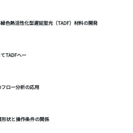
率緑色熱活性化型遅延蛍光（TADF）材料の開発
てTADFへー
光のフロー分析の応用
薄膜形状と操作条件の関係