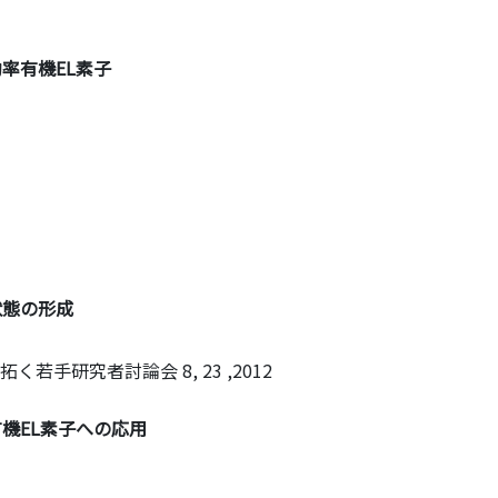
効率有機EL素子
状態の形成
を拓く若手研究者討論会
8, 23 ,2012
有機EL素子への応用