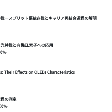
光特性―スプリット幅依存性とキャリア再結合過程の解明
蛍光特性と有機EL素子への応用
千波矢
: Their Effects on OLEDs Characteristics
過程の測定
千波矢