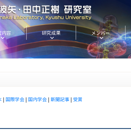
究内容
研究成果
メンバー
本
|
国際学会
|
国内学会
|
新聞記事
|
受賞