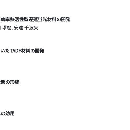
る高効率熱活性型遅延蛍光材料の開発
 琢麿, 安達 千波矢
いたTADF材料の開発
状態の形成
への効用