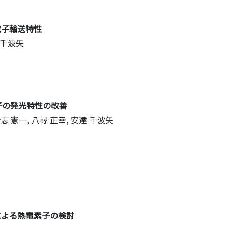
電子輸送特性
達 千波矢
素子の発光特性の改善
, 合志 憲一, 八尋 正幸, 安達 千波矢
造による熱電素子の検討