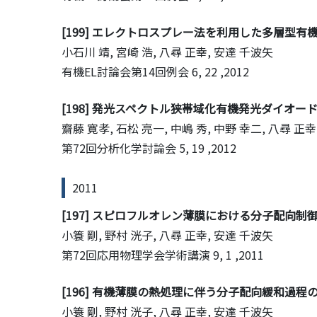
[199] エレクトロスプレー法を利用した多層型有機
小石川 靖, 宮崎 浩, 八尋 正幸, 安達 千波矢
有機EL討論会第14回例会
6, 22 ,2012
[198] 発光スペクトル狭帯域化有機発光ダイオ
齋藤 寛孝, 石松 亮一, 中嶋 秀, 中野 幸二, 八尋 正幸
第72回分析化学討論会
5, 19 ,2012
2011
[197] スピロフルオレン薄膜における分子配向制御
小簑 剛, 野村 洸子, 八尋 正幸, 安達 千波矢
第72回応用物理学会学術講演
9, 1 ,2011
[196] 有機薄膜の熱処理に伴う分子配向緩和過程
小簑 剛, 野村 洸子, 八尋 正幸, 安達 千波矢