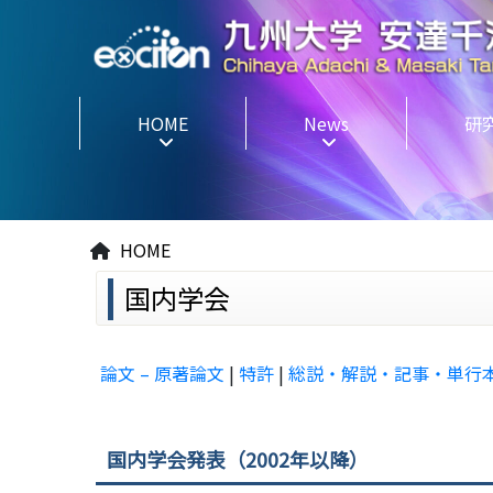
HOME
News
研
HOME
国内学会
論文 – 原著論文
|
特許
|
総説・解説・記事・単行
国内学会発表（2002年以降）