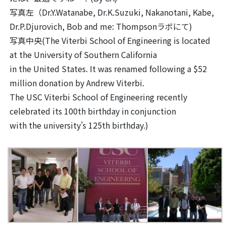
写真左（Dr.Y.Watanabe, Dr.K.Suzuki, Nakanotani, Kabe,
Dr.P.Djurovich, Bob and me: Thompsonラボにて)
写真中央(The Viterbi School of Engineering is located
at the University of Southern California
in the United States. It was renamed following a $52
million donation by Andrew Viterbi.
The USC Viterbi School of Engineering recently
celebrated its 100th birthday in conjunction
with the university’s 125th birthday.)