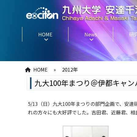
HOME
News
研
HOME
»
2012年
九大100年まつり＠伊都キャン
5/13（日）九大100年まつりの部門企画で、
れの方々にも大好評でした。吉田君、近藤君、相良君