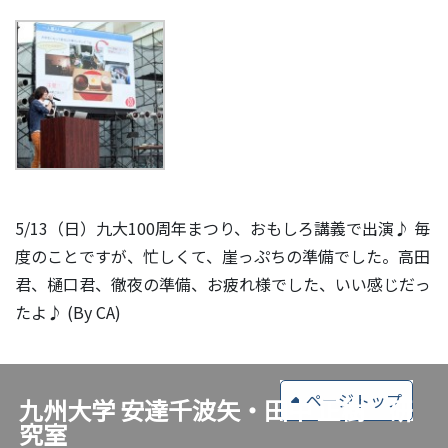
5/13（日）九大100周年まつり、おもしろ講義で出演♪ 毎
度のことですが、忙しくて、崖っぷちの準備でした。高田
君、樋口君、徹夜の準備、お疲れ様でした、いい感じだっ
たよ♪ (By CA)
ページトップ
九州大学 安達千波矢・田中 正樹 研
究室