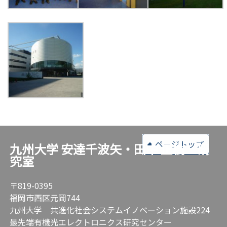
ページトップ
九州大学 安達千波矢・田中 正樹 研
究室
〒819-0395
福岡市西区元岡744
九州大学 共進化社会システムイノベーション施設224
最先端有機光エレクトロニクス研究センター