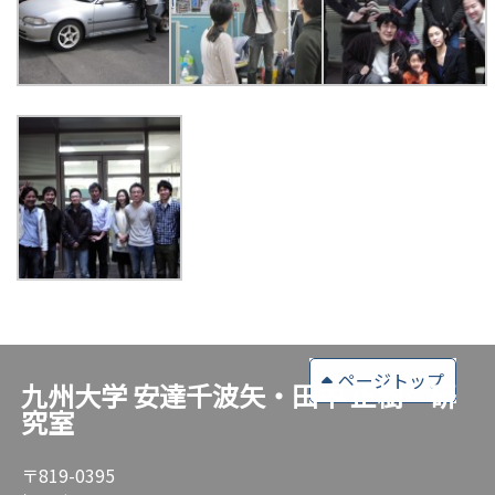
ページトップ
九州大学 安達千波矢・田中 正樹 研
究室
〒819-0395