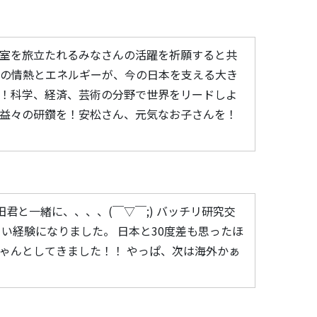
室を旅立たれるみなさんの活躍を祈願すると共
んの情熱とエネルギーが、今の日本を支える大き
！科学、経済、芸術の分野で世界をリードしよ
益々の研鑽を！安松さん、元気なお子さんを！
吉田君と一緒に、、、、(￣▽￣;) バッチリ研究交
い経験になりました。 日本と30度差も思ったほ
k…観光もちゃんとしてきました！！ やっぱ、次は海外かぁ