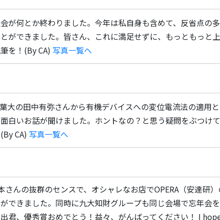
表会が何とか終わりました。今年は私自身も含めて、反省点の多
ことができました。皆さん、これに満足せずに、もっともっと
を！(By CA)
写真一覧へ
） 千葉大の田中有弥さんから有機デバイスへの変位電流法の適
で面白いお話が聞けました。ホントなの？と思う疑問をぶつけ
y CA)
写真一覧へ
）嘉本さんの抜群のセンスで、オシャレなお店でOPERA（安達研
とができました。同時に九大知財グループも同じ会場で忘年会を
優秀賞おめでとう！益々、がんばってください！ I hope that oversea