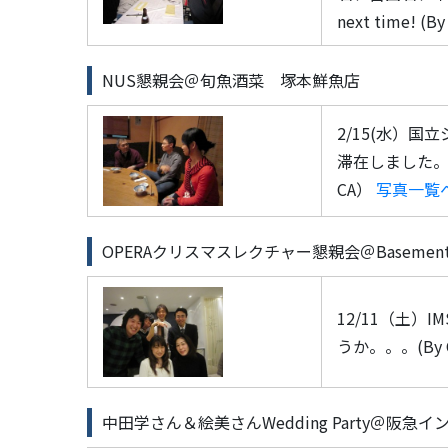
next time! (By
NUS懇親会＠旬魚酒菜 塚本鮮魚店
2/15(水）国立
滞在しました。
CA）
写真一覧
OPERAクリスマスレクチャー懇親会＠Basement Se
12/11（土
うか。。。(By 
中田学さん＆絵美さんWedding Party＠阪