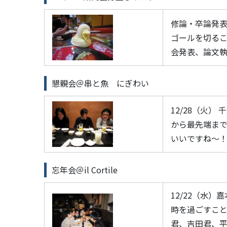
修論・卒論発
ゴールを切る
会発表、論文執筆
懇親会＠串と魚 にぎわい
12/28（火
から最先端ま
いいですね～！(B
忘年会＠il Cortile
12/22（水
時を過ごすこ
君、吉田君、平出君、