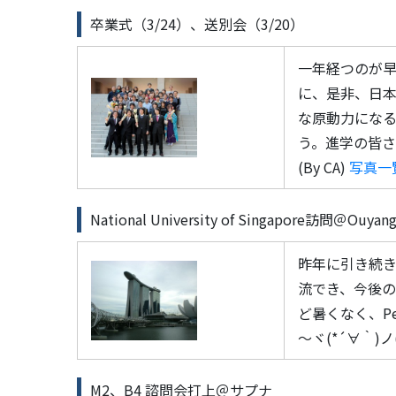
卒業式（3/24）、送別会（3/20）
一年経つのが
に、是非、日
な原動力にな
う。進学の皆
(By CA)
写真一
National University of Singapore訪問＠Ouyang 
昨年に引き続き、
流でき、今後の
ど暑くなく、Pe
～ヾ(*´∀｀)ノ(
M2、B4 諮問会打上＠サプナ