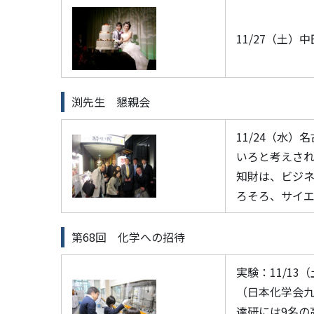
11/27（土
渕先生 懇親会
11/24（水
いろと考えさ
知財は、ビジ
ろそろ、サイエ
第68回 化学への招待
実験：11/1
（日本化学会九
達研には9名