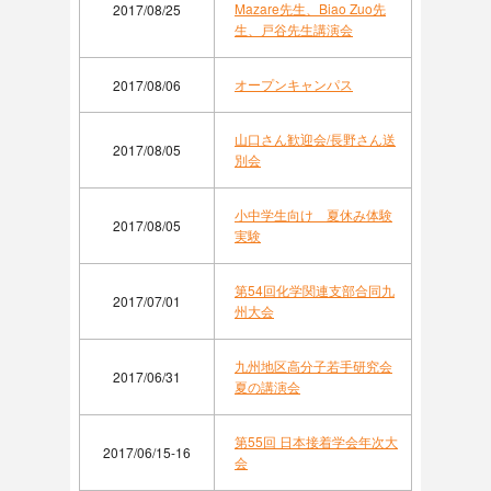
Mazare先生、Biao Zuo先
2017/08/25
生、戸谷先生講演会
オープンキャンパス
2017/08/06
山口さん歓迎会/長野さん送
2017/08/05
別会
小中学生向け 夏休み体験
2017/08/05
実験
第54回化学関連支部合同九
2017/07/01
州大会
九州地区高分子若手研究会
2017/06/31
夏の講演会
第55回 日本接着学会年次大
2017/06/15-16
会