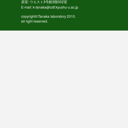
居室: ウエスト3号館3階302室
E-mail: k-tanaka@cstf.kyushu-u.ac.jp
copyright©Tanaka laboratory 2010.
all right reserved.