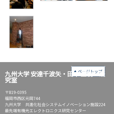
ページトップ
九州大学 安達千波矢・田中 正樹 研
究室
〒819-0395
福岡市西区元岡744
九州大学 共進化社会システムイノベーション施設224
最先端有機光エレクトロニクス研究センター