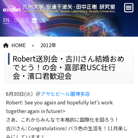
EN
HOME
»
2012年
Robert送別会・古川さん結婚おめ
でとう！の会・嘉部君USC壮行
会・濱口君歓迎会
6月30日(火）＠
アサヒビール園博多店
Robert: See you again and hopefully let’s work
together again in future!>
さあ、これからみんなで本格的に国際化を図ろう！
古川さん: Congratulations! バラ色の生活を！11月楽し
みにしています！