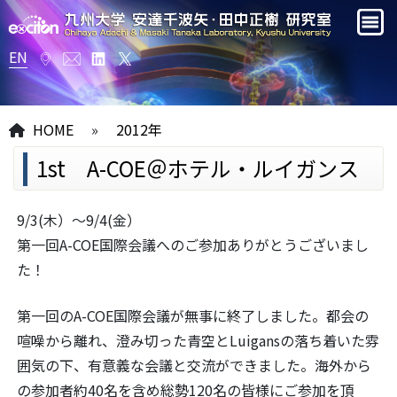
EN
HOME
»
2012年
1st A-COE＠ホテル・ルイガンス
9/3(木）～9/4(金）
第一回A-COE国際会議へのご参加ありがとうございまし
た！
第一回のA-COE国際会議が無事に終了しました。都会の
喧噪から離れ、澄み切った青空とLuigansの落ち着いた雰
囲気の下、有意義な会議と交流ができました。海外から
の参加者約40名を含め総勢120名の皆様にご参加を頂