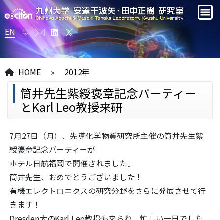
EN
HOME
»
2012年
筒井先生紫綬褒章記念パーティー
とKarl Leo教授来研
7月27日（月）、先導化学物質研究所主催の筒井先生紫
綬褒章記念パーティーが
ホテル日航福岡で開催されました。
筒井先生、おめでとうございました！
有機エレクトロニクスの研究分野をさらに発展させて行
きます！
Dresden大のKarl Leo教授も来られ、忙しい一日でした