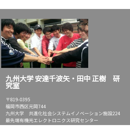
九州大学 安達千波矢・田中 正樹 研
究室
〒819-0395
福岡市西区元岡744
九州大学 共進化社会システムイノベーション施設224
最先端有機光エレクトロニクス研究センター
TEL: 092-802-6920 FAX: 092-802-6921