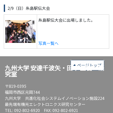
2/9（日）糸島駅伝大会
糸島駅伝大会に出場しました。
写真一覧へ
ページトップ
九州大学 安達千波矢・田中 正樹 研
究室
〒819-0395
福岡市西区元岡744
九州大学 共進化社会システムイノベーション施設224
最先端有機光エレクトロニクス研究センター
TEL: 092-802-6920 FAX: 092-802-6921