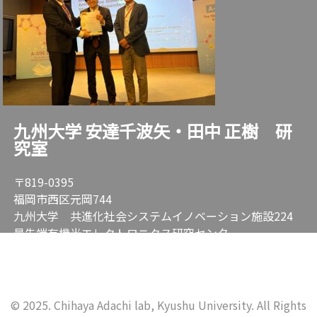
九州大学 安達千波矢・田中 正樹 研
究室
〒819-0395
福岡市西区元岡744
九州大学 共進化社会システムイノベーション施設224
最先端有機光エレクトロニクス研究センター
TEL: 092-802-6920 FAX: 092-802-6921
© 2025. Chihaya Adachi lab, Kyushu University. All Rights