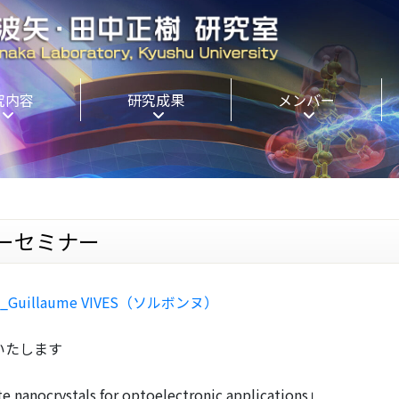
究内容
研究成果
メンバー
ターセミナー
）_Guillaume VIVES（ソルボンヌ）
いたします
e nanocrystals for optoelectronic applications」