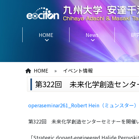
HOME
News
研
HOME
»
イベント情報
第322回 未来化学創造セン
operaseminar261_Robert Hein（ミュンスター
第322回 未来化学創造センターセミナーを開催
「Strategic dopant-engineered Halide Perovskit