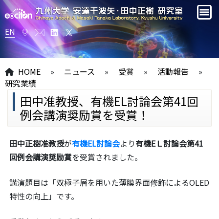
EN
HOME
»
ニュース
»
受賞
»
活動報告
»
研究業績
田中准教授、有機EL討論会第41回
例会講演奨励賞を受賞！
田中正樹准教授
が
有機EL討論会
より
有機EＬ討論会第41
回例会講演奨励賞
を受賞されました。
講演題目は「双極子層を用いた薄膜界面修飾によるOLED
特性の向上」です。