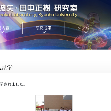
究内容
研究成果
メンバー
A見学
見学されました。