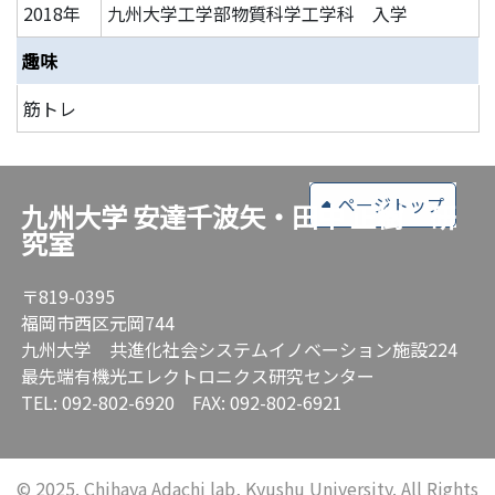
2018年
九州大学工学部物質科学工学科 入学
趣味
筋トレ
ページトップ
九州大学 安達千波矢・田中 正樹 研
究室
〒819-0395
福岡市西区元岡744
九州大学 共進化社会システムイノベーション施設224
最先端有機光エレクトロニクス研究センター
TEL: 092-802-6920 FAX: 092-802-6921
© 2025. Chihaya Adachi lab, Kyushu University. All Rights