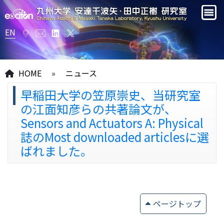
EN
HOME
»
ニュース
早稲田大学の笠原崇史、当研究室
の江面知彦らの共著論文が、
Sensors and Actuators A: Physical
誌のMost downloaded articlesに選
ばれました。
ページトップ