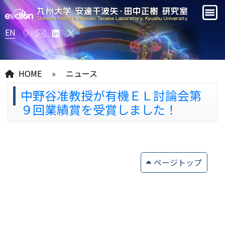
EN
HOME
»
ニュース
中野谷准教授が有機ＥＬ討論会第
９回業績賞を受賞しました！
ページトップ