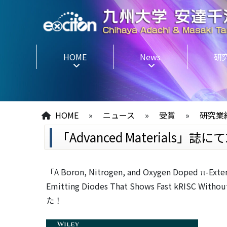
HOME
News
研
HOME
»
ニュース
»
受賞
»
研究業
「Advanced Material
「A Boron, Nitrogen, and Oxygen Doped π-Extend
Emitting Diodes That Shows Fast kRISC
た！