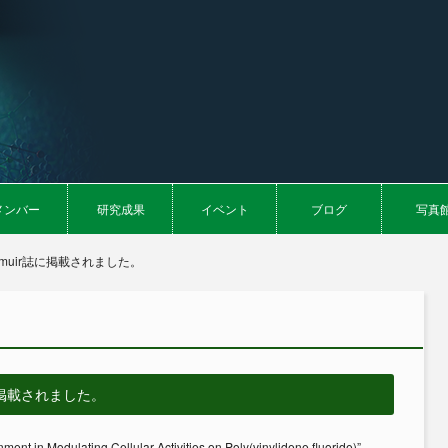
メンバー
研究成果
イベント
ブログ
写真
gmuir誌に掲載されました。
に掲載されました。
ent in Modulating Cellular Activities on Poly(vinylidene fluoride)”,