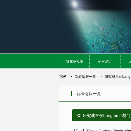
研究室概要
研究紹介
TOP
新着情報一覧
研究成果がLan
新着情報一覧
研究成果がLangmuir誌
【Title】”Role of Surface Dipole Alignm