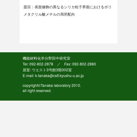
題目：表面修飾の異なるシリカ粒子界面におけるポリ
メタクリル酸メチルの局所配向
機能材料化学分野田中研究室
Tel: 092-802-2878 ／ Fax: 092-802-2880
居室: ウエスト3号館3階302室
E-mail: k-tanaka@cstf.kyushu-u.ac.jp
copyright©Tanaka laboratory 2010.
all right reserved.