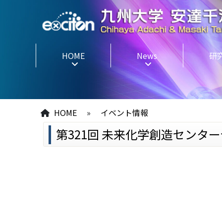
HOME
News
研
HOME
»
イベント情報
第321回 未来化学創造センタ