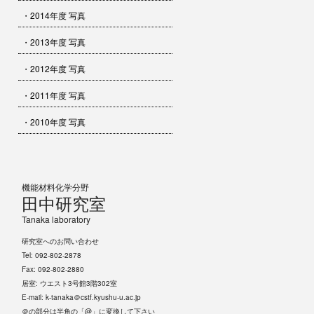
・2014年度 写真
・2013年度 写真
・2012年度 写真
・2011年度 写真
・2010年度 写真
機能材料化学分野
田中研究室
Tanaka laboratory
研究室へのお問い合わせ
Tel: 092-802-2878
Fax: 092-802-2880
居室: ウエスト3号館3階302室
E-mail: k-tanaka＠cstf.kyushu-u.ac.jp
＠の部分は半角の「@」に変換して下さい