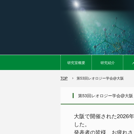
研究室概要
研究紹介
TOP
第53回レオロジー学会@大阪
第53回レオロジー学会@大阪
大阪で開催された2026
した。
発表者の皆様、お疲れさ