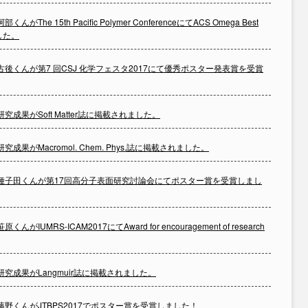
阿部くんがThe 15th Pacific Polymer ConferenceにてACS Omega Best
ました。
古後くんが第7 回CSJ 化学フェスタ2017にて優秀ポスター発表賞を受賞
研究成果がSoft Matter誌に掲載されました。
研究成果がMacromol. Chem. Phys.誌に掲載されました。
種子田くんが第17回高分子表面研究討論会にてポスター賞を受賞しまし
笹原くんがIUMRS-ICAM2017にてAward for encouragement of research
研究成果がLangmuir誌に掲載されました。
藤野くんがJTBPS2017でポスター賞を受賞しました！