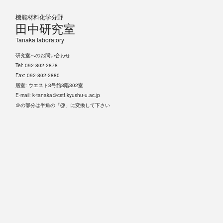
機能材料化学分野
田中研究室
Tanaka laboratory
研究室へのお問い合わせ
Tel: 092-802-2878
Fax: 092-802-2880
居室: ウエスト3号館3階302室
E-mail: k-tanaka＠cstf.kyushu-u.ac.jp
＠の部分は半角の「@」に変換して下さい